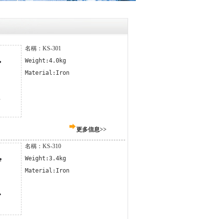
名稱：KS-301
Weight:4.0kg

Material:Iron
更多信息>>
名稱：KS-310
Weight:3.4kg

Material:Iron