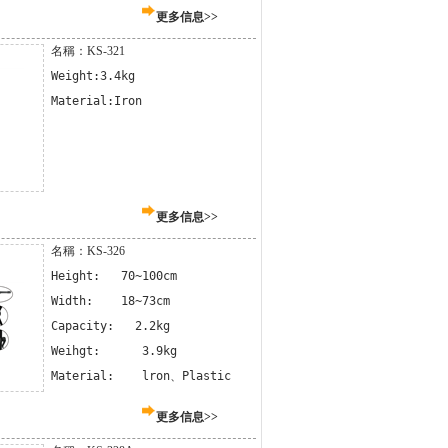
更多信息>>
名稱：KS-321
Weight:3.4kg

Material:Iron
更多信息>>
名稱：KS-326
Height:   70~100cm

Width:    18~73cm

Capacity:   2.2kg

Weihgt:      3.9kg

Material:    lron、Plastic
更多信息>>