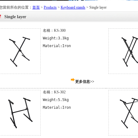
您當前所在的位置：
首頁
>
Products
>
Keyboard stands
>
Single layer
Single layer
名稱：KS-300
Weight:3.3kg

Material:Iron
更多信息>>
名稱：KS-302
Weight:5.5kg

Material:Iron