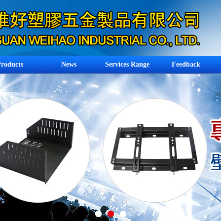
roducts
News
Services Range
Feedback