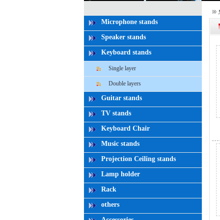
Microphone stands
Speaker stands
Keyboard stands
Single layer
Double layers
Guitar stands
TV stands
Keyboard Chair
Music stands
Projection Ceiling stands
Lamp holder
Rack
others
Accessories