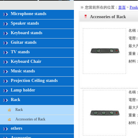
您當前所在的位置：
首頁
>
Produ
Microphone stands
Accessories of Rack
Speaker stands
名稱：
Keyboard stands
電壓: 
Guitar stands
最大尺寸
TV stands
重量：
Keyboard Chair
材料
Music stands
Projection Ceiling stands
Lamp holder
名稱：
Rack
電壓: 
最大尺寸
Rack
重量：
Accessories of Rack
材料
others
Accessories