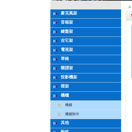
麥克風架
音箱架
鍵盤架
吉它架
電視架
琴椅
樂譜架
投影機架
燈架
機櫃
機櫃
機櫃附件
其他
附件