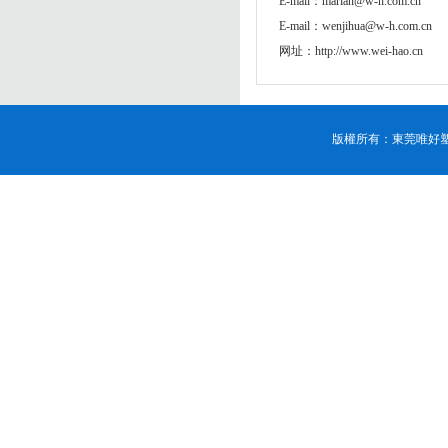
E-mail：
marian@w-h.com.cn
E-mail：
wenjihua@w-h.com.cn
网址：http://www.wei-hao.cn
版權所有：東莞唯好